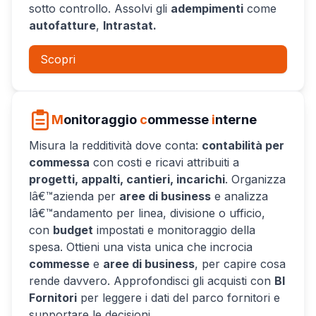
sotto controllo. Assolvi gli
adempimenti
come
autofatture
,
Intrastat.
Scopri
M
onitoraggio
c
ommesse
i
nterne
Misura la redditività dove conta:
contabilità per
commessa
con costi e ricavi attribuiti a
progetti, appalti, cantieri, incarichi
. Organizza
lâ€™azienda per
aree di business
e analizza
lâ€™andamento per linea, divisione o ufficio,
con
budget
impostati e monitoraggio della
spesa. Ottieni una vista unica che incrocia
commesse
e
aree di business
, per capire cosa
rende davvero. Approfondisci gli acquisti con
BI
Fornitori
per leggere i dati del parco fornitori e
supportare le decisioni.