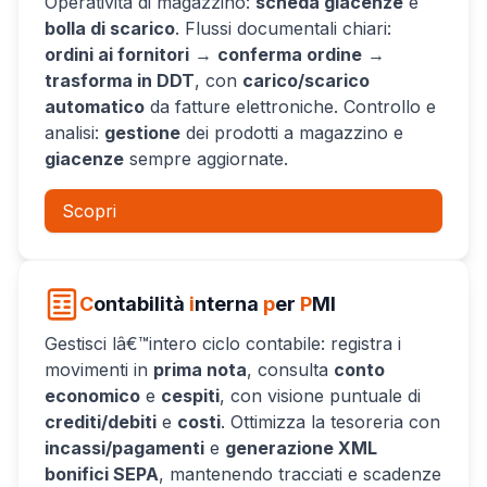
Operatività di magazzino:
scheda giacenze
e
bolla di scarico
. Flussi documentali chiari:
ordini ai fornitori
→
conferma ordine
→
trasforma in DDT
, con
carico/scarico
automatico
da fatture elettroniche. Controllo e
analisi:
gestione
dei prodotti a magazzino e
giacenze
sempre aggiornate.
Scopri
C
ontabilità
i
nterna
p
er
P
MI
Gestisci lâ€™intero ciclo contabile: registra i
movimenti in
prima nota
, consulta
conto
economico
e
cespiti
, con visione puntuale di
crediti/debiti
e
costi
. Ottimizza la tesoreria con
incassi/pagamenti
e
generazione XML
bonifici SEPA
, mantenendo tracciati e scadenze