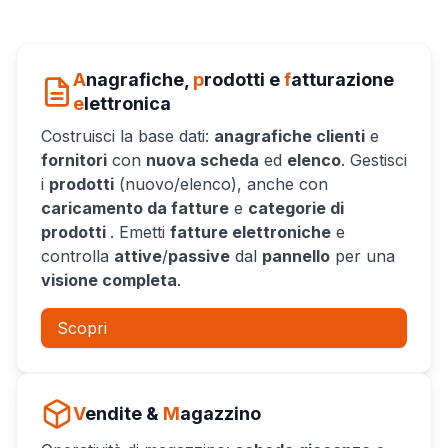
A
nagrafiche,
p
rodotti e
f
atturazione
e
lettronica
Costruisci la base dati:
anagrafiche clienti
e
fornitori
con
nuova scheda
ed
elenco
. Gestisci
i
prodotti
(nuovo/elenco), anche con
caricamento da fatture
e
categorie di
prodotti
. Emetti
fatture elettroniche
e
controlla
attive
/
passive
dal
pannello
per una
visione completa
.
Scopri
V
endite &
M
agazzino