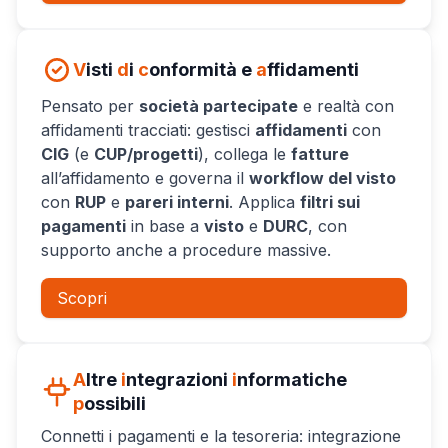
V
isti
d
i
c
onformità e
a
ffidamenti
Pensato per
società partecipate
e realtà con
affidamenti tracciati: gestisci
affidamenti
con
CIG
(e
CUP/progetti
), collega le
fatture
all’affidamento e governa il
workflow del visto
con
RUP
e
pareri interni
. Applica
filtri sui
pagamenti
in base a
visto
e
DURC
, con
supporto anche a procedure massive.
Scopri
A
ltre
i
ntegrazioni
i
nformatiche
p
ossibili
Connetti i pagamenti e la tesoreria: integrazione