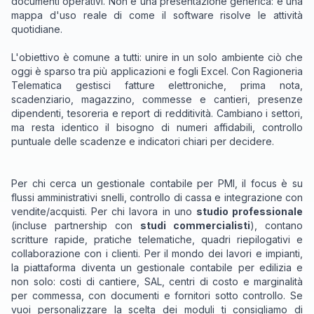
documenti operativi. Non è una presentazione generica: è una
mappa d'uso reale di come il software risolve le attività
quotidiane.
L'obiettivo è comune a tutti: unire in un solo ambiente ciò che
oggi è sparso tra più applicazioni e fogli Excel. Con Ragioneria
Telematica gestisci fatture elettroniche, prima nota,
scadenziario, magazzino, commesse e cantieri, presenze
dipendenti, tesoreria e report di redditività. Cambiano i settori,
ma resta identico il bisogno di numeri affidabili, controllo
puntuale delle scadenze e indicatori chiari per decidere.
Per chi cerca un gestionale contabile per PMI, il focus è su
flussi amministrativi snelli, controllo di cassa e integrazione con
vendite/acquisti. Per chi lavora in uno
studio professionale
(incluse partnership con
studi commercialisti
), contano
scritture rapide, pratiche telematiche, quadri riepilogativi e
collaborazione con i clienti. Per il mondo dei lavori e impianti,
la piattaforma diventa un gestionale contabile per edilizia e
non solo: costi di cantiere, SAL, centri di costo e marginalità
per commessa, con documenti e fornitori sotto controllo. Se
vuoi personalizzare la scelta dei moduli ti consigliamo di