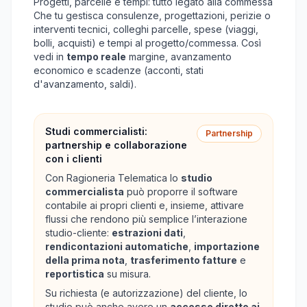
Progetti, parcelle e tempi: tutto legato alla commessa
Che tu gestisca consulenze, progettazioni, perizie o
interventi tecnici, colleghi parcelle, spese (viaggi,
bolli, acquisti) e tempi al progetto/commessa. Così
vedi in
tempo reale
margine, avanzamento
economico e scadenze (acconti, stati
d'avanzamento, saldi).
Studi commercialisti:
Partnership
partnership e collaborazione
con i clienti
Con Ragioneria Telematica lo
studio
commercialista
può proporre il software
contabile ai propri clienti e, insieme, attivare
flussi che rendono più semplice l’interazione
studio-cliente:
estrazioni dati
,
rendicontazioni automatiche
,
importazione
della prima nota
,
trasferimento fatture
e
reportistica
su misura.
Su richiesta (e autorizzazione) del cliente, lo
studio può anche avere un
accesso diretto ai